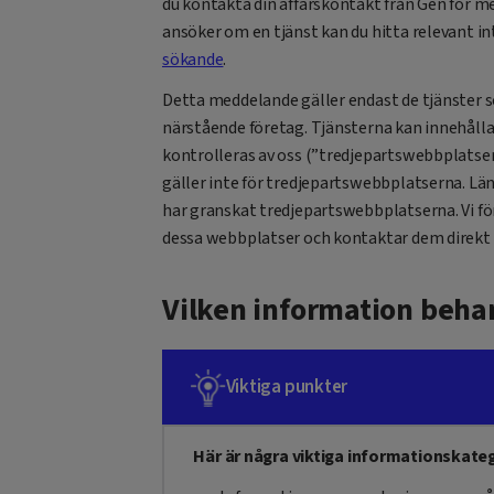
du kontakta din affärskontakt från Gen för m
ansöker om en tjänst kan du hitta relevant in
sökande
.
Detta meddelande gäller endast de tjänster s
närstående företag. Tjänsterna kan innehålla 
kontrolleras av oss (”tredjepartswebbplatser”
gäller inte för tredjepartswebbplatserna. Länk
har granskat tredjepartswebbplatserna. Vi f
dessa webbplatser och kontaktar dem direkt 
Vilken information behan
Viktiga punkter
Här är några viktiga informationskatego