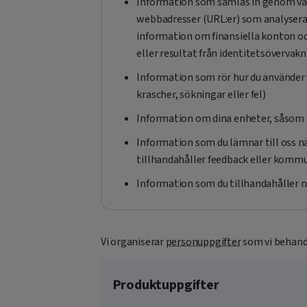
Information som samlas in genom våra
webbadresser (URL:er) som analyseras
information om finansiella konton o
eller resultat från identitetsövervak
Information som rör hur du använder 
krascher, sökningar eller fel)
Information om dina enheter, såsom 
Information som du lämnar till oss när
tillhandahåller feedback eller komm
Information som du tillhandahåller nä
Vi organiserar
personuppgifter
som vi behandl
Produktuppgifter