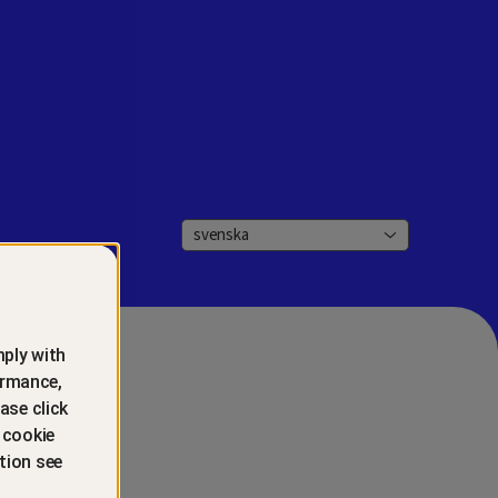
svenska
ply with
ormance,
ase click
 cookie
tion see