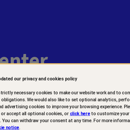
center
dated our privacy and cookies policy
trictly necessary cookies to make our website work and to com
l obligations. We would also like to set optional analytics, perf
Introduktion
nd advertising cookies to improve your browsing experience. Ple
t or accept all optional cookies, or
click here
to customize your
. You can withdraw your consent at any time. For more informa
Senast uppdaterad: 6 mars 2026
ie notice
.