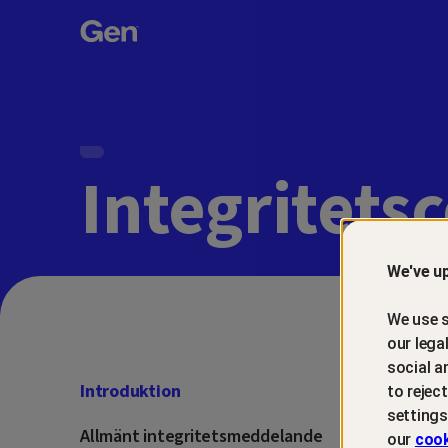
Gen™
Integritets
We've up
We use s
our lega
social a
Introduktion
to rejec
settings
Allmänt integritetsmeddelande
our
cook