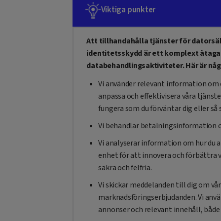
Viktiga punkter
Att tillhandahålla tjänster för datorsä
identitetsskydd är ett komplext åtag
databehandlingsaktiviteter. Här är någr
Vi använder relevant information om di
anpassa och effektivisera våra tjänste
fungera som du förväntar dig eller så s
Vi behandlar betalningsinformation o
Vi analyserar information om hur du 
enhet för att innovera och förbättra 
säkra och felfria.
Vi skickar meddelanden till dig om vå
marknadsföringserbjudanden. Vi använ
annonser och relevant innehåll, både 