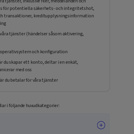
 tjänster, inklusive filer, meddelanden och
 för potentiella säkerhets- och integritetshot,
ch transaktioner, kreditupplysningsinformation
ning
våra tjänster (händelser såsom aktivering,
operativsystem och konfiguration
 du skapar ett konto, deltar i en enkät,
unicerar med oss
r du betalar för våra tjänster
ar i följande huvudkategorier: