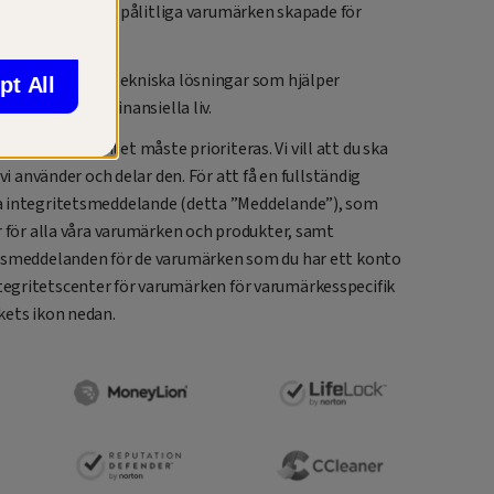
Gen™, en familj av pålitliga varumärken skapade för
och lättanvända tekniska lösningar som hjälper
pt All
 digitala och finansiella liv.
et av din integritet måste prioriteras. Vi vill att du ska
vi använder och delar den. För att få en fullständig
a integritetsmeddelande (detta ”Meddelande”), som
r för alla våra varumärken och produkter, samt
etsmeddelanden för de varumärken som du har ett konto
t integritetscenter för varumärken för varumärkesspecifik
kets ikon nedan.