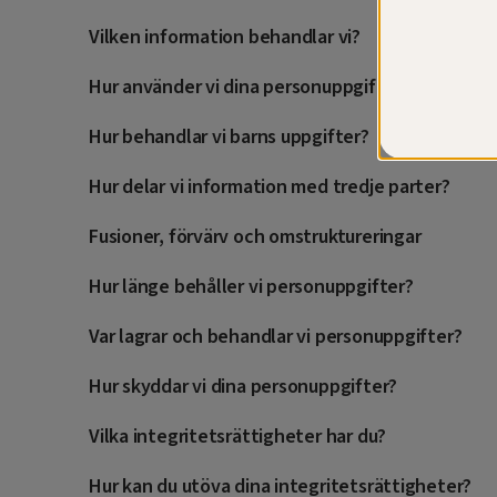
Vilken information behandlar vi?
Hur använder vi dina personuppgifter?
Hur behandlar vi barns uppgifter?
Hur delar vi information med tredje parter?
Fusioner, förvärv och omstruktureringar
Hur länge behåller vi personuppgifter?
Var lagrar och behandlar vi personuppgifter?
Hur skyddar vi dina personuppgifter?
Vilka integritetsrättigheter har du?
Hur kan du utöva dina integritetsrättigheter?