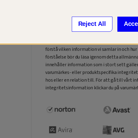
Välkommen till vårt integritetscenter. Vi är 
nästa generations digitala liv.
På Gen är vårt uppdrag att skapa innovativa 
Reject All
Acce
människor att utveckla, hantera och skydda sina
När vi gör detta har vi alltid i åtanke att skydd
förstå vilken information vi samlar in och hur 
förståelse bör du läsa igenom detta allmänn
innehåller information som i stort sett gälle
varumärkes- eller produktspecifika integrit
hos eller en relation till. För att gå till vår
integritetsinformation klickar du på varumär