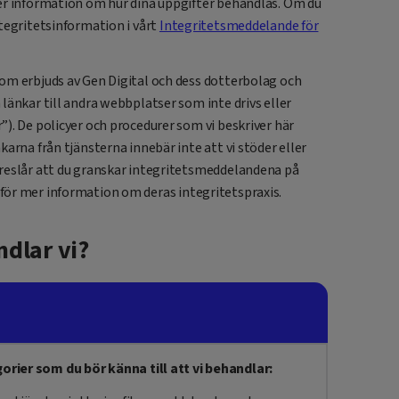
er information om hur dina uppgifter behandlas. Om du
tegritetsinformation i vårt
Integritetsmeddelande för
om erbjuds av Gen Digital och dess dotterbolag och
länkar till andra webbplatser som inte drivs eller
). De policyer och procedurer som vi beskriver här
arna från tjänsterna innebär inte att vi stöder eller
öreslår att du granskar integritetsmeddelandena på
för mer information om deras integritetspraxis.
dlar vi?
rier som du bör känna till att vi behandlar: