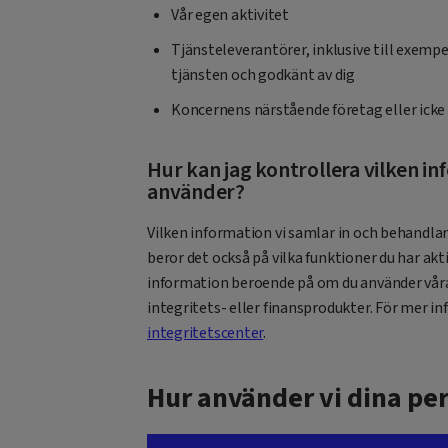
Vår egen aktivitet
Tjänsteleverantörer, inklusive till exemp
tjänsten och godkänt av dig
Koncernens närstående företag eller icke
Hur kan jag kontrollera vilken in
använder?
Vilken information vi samlar in och behandlar
beror det också på vilka funktioner du har akti
information beroende på om du använder våra
integritets- eller finansprodukter. För mer 
integritetscenter
.
Hur använder vi dina pe