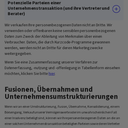
Potenzielle Parteien einer
Unternehmenstransaktion (und ihre Vertreter und
Berater)
Wir verkaufen Ihre personenbezogenen Daten nicht an Dritte. Wir
verwenden oder offenbaren keine sensiblen personenbezogenen
Daten zum Zweck der Ableitung von Merkmalen über einen
Verbraucher. Daten, die durch Kurzcode-Programme gewonnen
werden, werden nicht an Dritte für deren Marketingzwecke
weitergegeben.
Wenn Sie eine Zusammenfassung unserer Verfahren zur
Datenerfassung, -nutzung und -offenlegung in Tabellenform einsehen
möchten, klicken Sie bitte
hier
.
Fusionen, Übernahmen und
Unternehmensumstrukturierungen
Wenn wir an einer Umstrukturierung, Fusion, Übernahme, Konsolidierung, einem
Börsengang, Verkauf unserer Vermögenswerte oder im unwahrscheinlichen Fall
einer Insolvenz beteiligt sind, können wir Ihre personenbezogenen Daten an die an
einer solchen Unternehmenstransaktion beteiligten Parteien sowie deren Vertreter