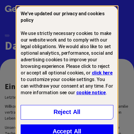
Gen™
We've updated our privacy and cookies
policy
We use strictly necessary cookies to make
our website work and to comply with our
Datenschutzcenter
legal obligations. We would also like to set
optional analytics, performance, social and
advertising cookies to improve your
browsing experience. Please click to reject
or accept all optional cookies, or
click here
to customize your cookie settings. You
Einleitung
can withdraw your consent at any time. For
more information see our
cookie notice
.
Letzte Aktualisierung: 6. März 2026
Willkommen in unserem Datenschutzcenter. Wir sind Gen™, eine Familie
Reject All
vertrauenswürdiger Marken für die nächste Generation im digitalen
Leben.
Unsere Mission bei Gen ist es, innovative und benutzerfreundliche
Accept All
Technologielösungen zu entwickeln, die Menschen dabei helfen, in