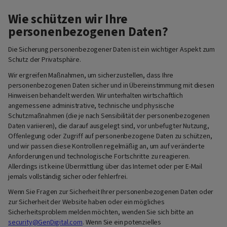
Wie schützen wir Ihre
personenbezogenen Daten?
Die Sicherung personenbezogener Daten ist ein wichtiger Aspekt zum
Schutz der Privatsphäre.
Wir ergreifen Maßnahmen, um sicherzustellen, dass Ihre
personenbezogenen Daten sicher und in Übereinstimmung mit diesen
Hinweisen behandelt werden. Wir unterhalten wirtschaftlich
angemessene administrative, technische und physische
Schutzmaßnahmen (die je nach Sensibilität der personenbezogenen
Daten variieren), die darauf ausgelegt sind, vor unbefugter Nutzung,
Offenlegung oder Zugriff auf personenbezogene Daten zu schützen,
und wir passen diese Kontrollen regelmäßig an, um auf veränderte
Anforderungen und technologische Fortschritte zu reagieren.
Allerdings ist keine Übermittlung über das Internet oder per E-Mail
jemals vollständig sicher oder fehlerfrei.
Wenn Sie Fragen zur Sicherheit Ihrer personenbezogenen Daten oder
zur Sicherheit der Website haben oder ein mögliches
Sicherheitsproblem melden möchten, wenden Sie sich bitte an
security@GenDigital.com
. Wenn Sie ein potenzielles