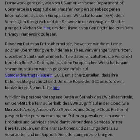
Framework geregelt, wie vom US-amerikanischen Department of
Commerce in Bezug auf den Transfer von personenbezogenen
Informationen aus dem Europäischen Wirtschaftsraum (EEA), dem
Vereinigten Königreich und der Schweiz in die Vereinigten Staaten
geregelt. Klicken Sie
hier
, um den Hinweis von Gen Digital Inc. zum Data
Privacy Framework zu lesen.
Bevor wir Daten an Dritte übermitteln, bewerten wir die mit einer
solchen Übermittlung verbundenen Risiken. Wir verlangen von Dritten,
dieselben Schutzmaßnahmen für Ihre Daten einzuhalten, die wir direkt
bereitstellen. Für Daten, die aus dem Europäischen Wirtschaftsraum
stammen, stützen wir uns gegebenenfalls auf
Standardvertragsklauseln
(SCC), um sicherzustellen, dass Ihre
Datenrechte geschützt sind. Um eine Kopie der SCC anzufordern,
kontaktieren Sie uns bitte
hier
.
Wir können personenbezogene Daten außerhalb des EWR übermitteln,
um Gen-Mitarbeitern außerhalb des EWR Zugriff auf in der Cloud (wie
Microsoft Azure, Amazon Web Services und Google Cloud Platform)
gespeicherte personenbezogene Daten zu gewähren, um unsere
Produkte und Services sowie damit verbundene Services Dritter
bereitzustellen, um Ihre Transaktionen und Zahlungsdetails zu
verarbeiten und um Support-Dienstleistungen zu erbringen.