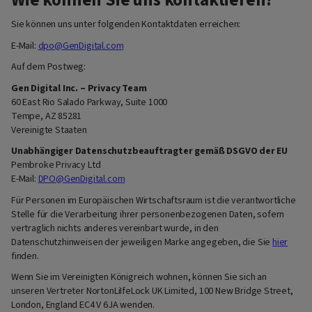
Sie können uns unter folgenden Kontaktdaten erreichen:
E-Mail:
dpo@GenDigital.com
Auf dem Postweg:
Gen Digital Inc. – Privacy Team
60 East Rio Salado Parkway, Suite 1000
Tempe, AZ 85281
Vereinigte Staaten
Unabhängiger Datenschutzbeauftragter gemäß DSGVO der EU
Pembroke Privacy Ltd
E-Mail:
DPO@GenDigital.com
Für Personen im Europäischen Wirtschaftsraum ist die verantwortliche
Stelle für die Verarbeitung ihrer personenbezogenen Daten, sofern
vertraglich nichts anderes vereinbart wurde, in den
Datenschutzhinweisen der jeweiligen Marke angegeben, die Sie
hier
finden.
Wenn Sie im Vereinigten Königreich wohnen, können Sie sich an
unseren Vertreter NortonLiIfeLock UK Limited, 100 New Bridge Street,
London, England EC4 V 6JA wenden.