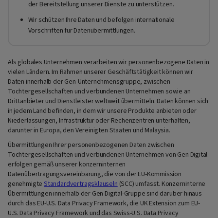
der Bereitstellung unserer Dienste zu unterstützen.
Wir schützen Ihre Daten und befolgen internationale
Vorschriften für Datenübermittlungen.
Als globales Unternehmen verarbeiten wir personenbezogene Daten in
vielen Ländern. Im Rahmen unserer Geschäftstätigkeit können wir
Daten innerhalb der Gen-Unternehmensgruppe, zwischen
Tochtergesellschaften und verbundenen Unternehmen sowie an
Drittanbieter und Dienstleister weltweit übermitteln. Daten können sich
in jedem Land befinden, in dem wir unsere Produkte anbieten oder
Niederlassungen, Infrastruktur oder Rechenzentren unterhalten,
darunter in Europa, den Vereinigten Staaten und Malaysia.
Übermittlungen Ihrer personenbezogenen Daten zwischen
Tochtergesellschaften und verbundenen Unternehmen von Gen Digital
erfolgen gemäß unserer konzerninternen
Datenübertragungsvereinbarung, die von der EU-Kommission
genehmigte
Standardvertragsklauseln
(SCC) umfasst. Konzerninterne
Übermittlungen innerhalb der Gen Digital-Gruppe sind darüber hinaus
durch das EU-U.S. Data Privacy Framework, die UK Extension zum EU-
U.S. Data Privacy Framework und das Swiss-U.S. Data Privacy