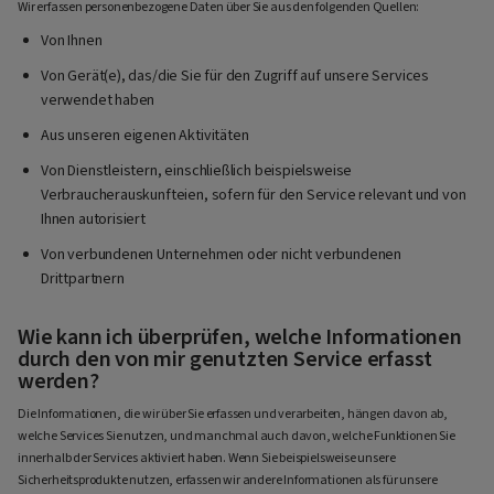
Wir erfassen personenbezogene Daten über Sie aus den folgenden Quellen:
Von Ihnen
Von Gerät(e), das/die Sie für den Zugriff auf unsere Services
verwendet haben
Aus unseren eigenen Aktivitäten
Von Dienstleistern, einschließlich beispielsweise
Verbraucherauskunfteien, sofern für den Service relevant und von
Ihnen autorisiert
Von verbundenen Unternehmen oder nicht verbundenen
Drittpartnern
Wie kann ich überprüfen, welche Informationen
durch den von mir genutzten Service erfasst
werden?
Die Informationen, die wir über Sie erfassen und verarbeiten, hängen davon ab,
welche Services Sie nutzen, und manchmal auch davon, welche Funktionen Sie
innerhalb der Services aktiviert haben. Wenn Sie beispielsweise unsere
Sicherheitsprodukte nutzen, erfassen wir andere Informationen als für unsere