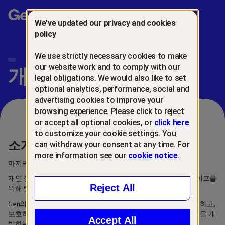
Gen™
We've updated our privacy and cookies
policy
We use strictly necessary cookies to make
our website work and to comply with our
개인 정보 처리 센터
legal obligations. We would also like to set
optional analytics, performance, social and
advertising cookies to improve your
browsing experience. Please click to reject
or accept all optional cookies, or
click here
to customize your cookie settings. You
소개
can withdraw your consent at any time. For
more information see our
cookie notice
.
마지막 업데이트: 2026년 3월 6일
개인 정보 처리 센터에 오신 것을 환영합니다. 차세대 디지털 라이프를
Reject All
위해 탄생한 신뢰할 수 있는 브랜드 제품군, Gen™입니다.
Gen의 사명은 사람들이 디지털 및 금융 생활을 성장시키고, 관리하고,
보호하는 데 도움이 되는 혁신적이고 사용하기 쉬운 기술 솔루션을 개
Accept All
발하는 것입니다.