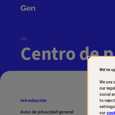
Gen™
Centro de p
We've up
We use s
our lega
social a
Introducción
to rejec
settings
Aviso de privacidad general
our
cook