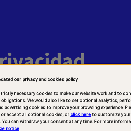
rivacidad
dated our privacy and cookies policy
trictly necessary cookies to make our website work and to com
l obligations. We would also like to set optional analytics, perf
Introducción
nd advertising cookies to improve your browsing experience. Ple
t or accept all optional cookies, or
click here
to customize your
. You can withdraw your consent at any time. For more informa
Última actualización: 6 de marzo de 2026
ie notice
.