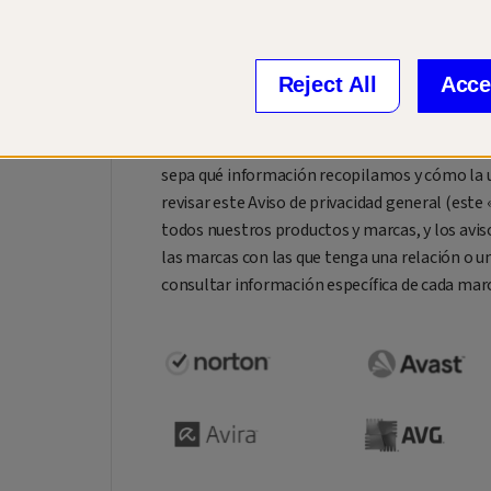
Le damos la bienvenida a nuestro centro de p
confianza creadas para la nueva generación de 
La misión de Gen es crear soluciones tecnológ
Reject All
Acce
personas desarrollen, gestionen y protejan sus
Todo ello sin olvidar que la protección de la 
sepa qué información recopilamos y cómo la
revisar este Aviso de privacidad general (este 
todos nuestros productos y marcas, y los avis
las marcas con las que tenga una relación o un
consultar información específica de cada marca