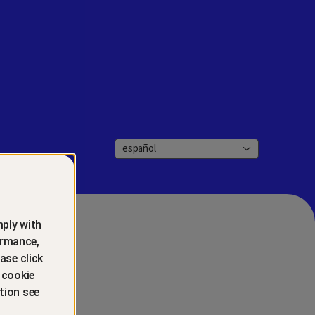
español
ply with
ormance,
ase click
 cookie
tion see