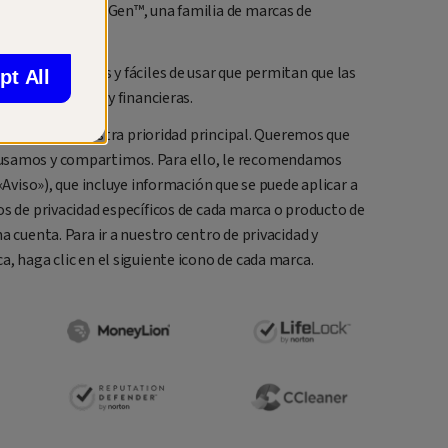
rivacidad. Somos Gen™, una familia de marcas de
la vida digital.
icas innovadoras y fáciles de usar que permitan que las
pt All
 vidas digitales y financieras.
privacidad es nuestra prioridad principal. Queremos que
 usamos y compartimos. Para ello, le recomendamos
«Aviso»), que incluye información que se puede aplicar a
os de privacidad específicos de cada marca o producto de
a cuenta. Para ir a nuestro centro de privacidad y
, haga clic en el siguiente icono de cada marca.