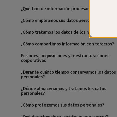
¿Qué tipo de información procesamos?
¿Cómo empleamos sus datos personales?
¿Cómo tratamos los datos de los menores?
¿Cómo compartimos información con terceros?
Fusiones, adquisiciones y reestructuraciones
corporativas
¿Durante cuánto tiempo conservamos los datos
personales?
¿Dónde almacenamos y tratamos los datos
personales?
¿Cómo protegemos sus datos personales?
¿Qué derechos de privacidad puede ejercer?