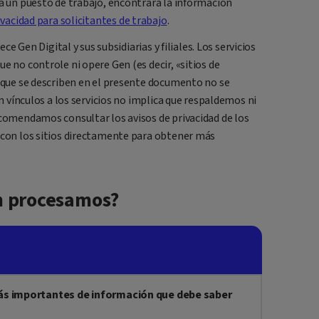
 a un puesto de trabajo, encontrará la información
ivacidad para solicitantes de trabajo
.
ece Gen Digital y sus subsidiarias y filiales. Los servicios
e no controle ni opere Gen (es decir, «sitios de
s que se describen en el presente documento no se
an vínculos a los servicios no implica que respaldemos ni
ecomendamos consultar los avisos de privacidad de los
o con los sitios directamente para obtener más
n procesamos?
más importantes de información que debe saber